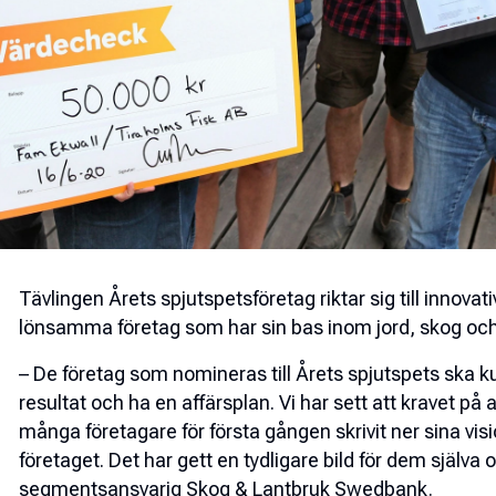
Tävlingen Årets spjutspetsföretag riktar sig till innova
lönsamma företag som har sin bas inom jord, skog och
– De företag som nomineras till Årets spjutspets ska ku
resultat och ha en affärsplan. Vi har sett att kravet på af
många företagare för första gången skrivit ner sina vi
företaget. Det har gett en tydligare bild för dem själva 
segmentsansvarig Skog & Lantbruk Swedbank.