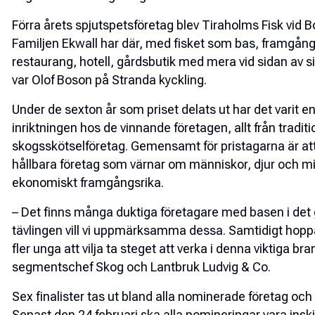
Förra årets spjutspetsföretag blev Tiraholms Fisk vid 
Familjen Ekwall har där, med fisket som bas, framgångs
restaurang, hotell, gårdsbutik med mera vid sidan av si
var Olof Boson på Stranda kyckling.
Under de sexton år som priset delats ut har det varit en
inriktningen hos de vinnande företagen, allt från traditio
skogsskötselföretag. Gemensamt för pristagarna är att 
hållbara företag som värnar om människor, djur och m
ekonomiskt framgångsrika.
– Det finns många duktiga företagare med basen i det
tävlingen vill vi uppmärksamma dessa. Samtidigt hoppas
fler unga att vilja ta steget att verka i denna viktiga b
segmentschef Skog och Lantbruk Ludvig & Co.
Sex finalister tas ut bland alla nominerade företag och 
Senast den 24 februari ska alla nomineringar vara inski