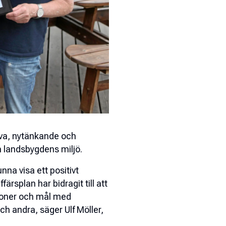
tiva, nytänkande och
 landsbygdens miljö.
nna visa ett positivt
färsplan har bidragit till att
sioner och mål med
och andra, säger Ulf Möller,