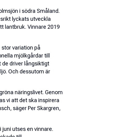
Bolmsjön i södra Småland.
rikt lyckats utveckla
tt lantbruk. Vinnare 2019
 stor variation på
nella mjölkgårdar till
de driver långsiktigt
iljö. Och dessutom är
 gröna näringslivet. Genom
 vi att det ska inspirera
ransch, säger Per Skargren,
i juni utses en vinnare.
ckade till