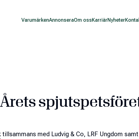
Varumärken
Annonsera
Om oss
Karriär
Nyheter
Konta
r Årets spjutspetsföre
uk tillsammans med Ludvig & Co, LRF Ungdom sam