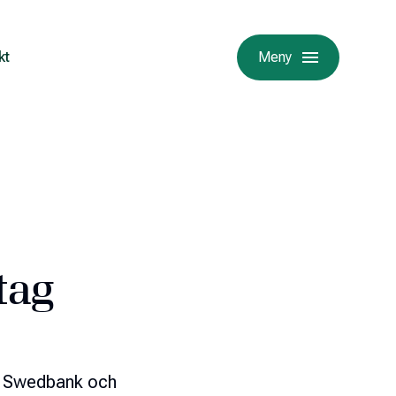
kt
Meny
tag
t Swedbank och