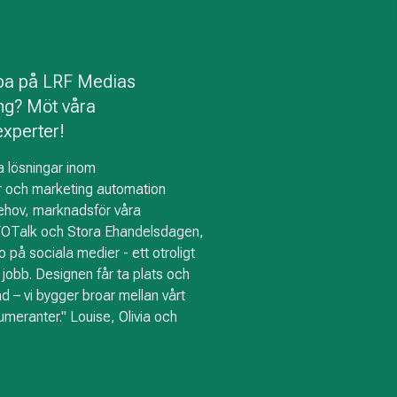
bba på LRF Medias
ng? Möt våra
xperter!
va lösningar inom
r och marketing automation
behov, marknadsför våra
Talk och Stora Ehandelsdagen,
 på sociala medier - ett otroligt
jobb. Designen får ta plats och
ad – vi bygger broar mellan vårt
umeranter." Louise, Olivia och