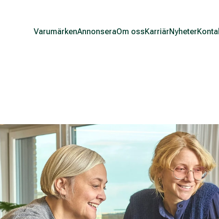
Varumärken
Annonsera
Om oss
Karriär
Nyheter
Konta