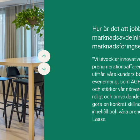
Hur är det att jo
marknadsavdelni
marknadsföringse
"Vi utvecklar innovati
prenumerationsaffäre
utifrån våra kunders 
evenemang, som AGFO
och stärker vår närvaro
roligt och omväxlande 
göra en konkret skilln
innehåll och våra pren
Lasse