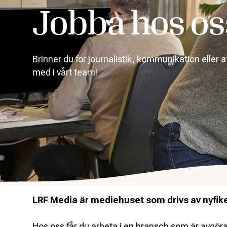
Jobba hos os
Brinner du för journalistik, kommunikation eller a
med i vårt team!
LRF Media är mediehuset som drivs av nyfik
Hos oss får du arbeta i en bransch som är avgöra