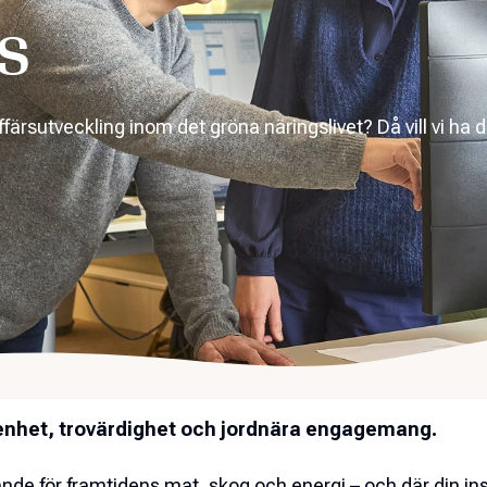
s
ffärsutveckling inom det gröna näringslivet? Då vill vi ha d
enhet, trovärdighet och jordnära engagemang.
nde för framtidens mat, skog och energi – och där din insa