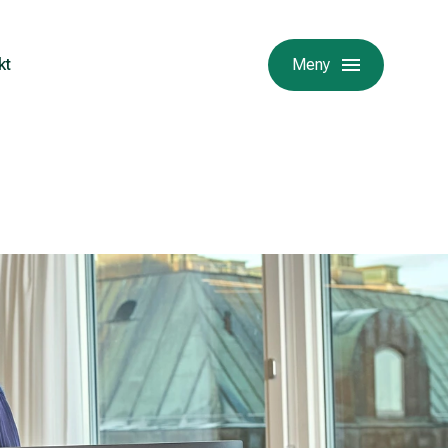
kt
Meny