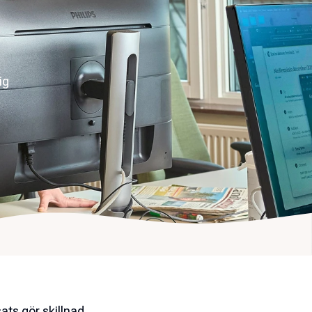
ig
ts gör skillnad.