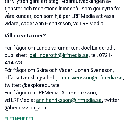
tar vi ytterligare ett steg i vidareutvecklingen av
tjänster och redaktionellt innehåll som gör nytta för
våra kunder, och som hjälper LRF Media att växa
vidare, säger Ann Henriksson, vd LRF Media.
Vill du veta mer?
För frågor om Lands varumärken: Joel Linderoth,
publisher:
joel.linderoth@lrfmedia.se
, tel. 0721-
414523.
För frågor om Skira och Väder: Johan Svensson,
affärsutvecklingschef:
johan.svensson@lrfmedia.se
,
twitter: @explorecurate
För frågor om LRFMedia: AnnHenriksson,
vd LRFMedia:
ann.henriksson@lrfmedia.se
, twitter:
@henriksson_ann
FLER NYHETER