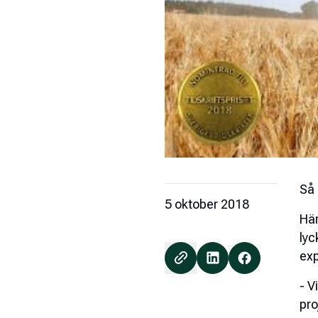
Så 
5 oktober 2018
Här
lyc
exp
- V
pro