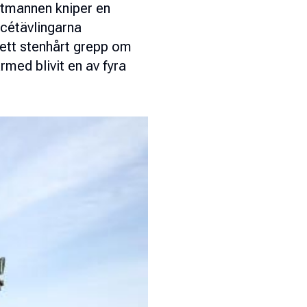
ntmannen kniper en
ccétävlingarna
ett stenhårt grepp om
ed blivit en av fyra