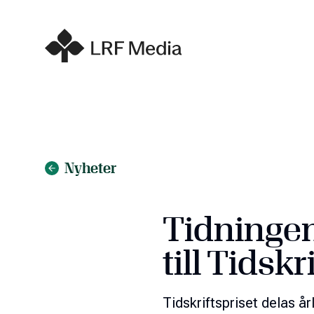
Nyheter
Tidninge
till Tidskr
Tidskriftspriset delas årl