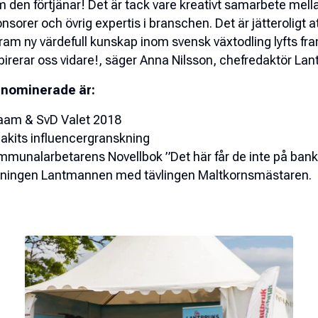
 den förtjänar! Det är tack vare kreativt samarbete mella
nsorer och övrig expertis i branschen. Det är jätteroligt att
fram ny värdefull kunskap inom svensk växtodling lyfts fra
pirerar oss vidare!, säger Anna Nilsson, chefredaktör La
 nominerade är:
aam & SvD Valet 2018
akits influencergranskning
munalarbetarens Novellbok ”Det här får de inte på ban
dningen Lantmannen med tävlingen Maltkornsmästaren.