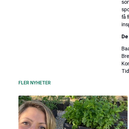
som
spo
få 
ins
De
Ba
Bre
Kom
Ti
FLER NYHETER