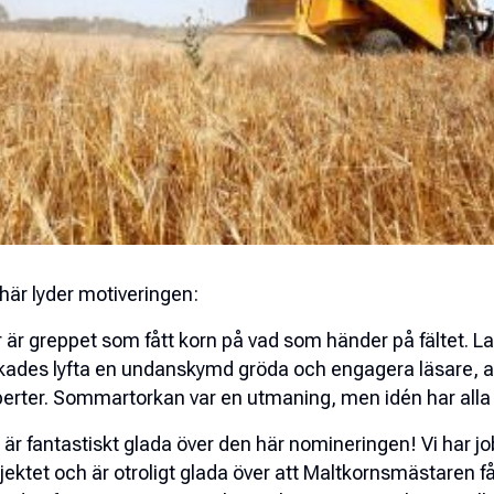
här lyder motiveringen:
 är greppet som fått korn på vad som händer på fältet. 
kades lyfta en undanskymd gröda och engagera läsare, a
erter. Sommartorkan var en utmaning, men idén har alla f
i är fantastiskt glada över den här nomineringen! Vi har j
jektet och är otroligt glada över att Maltkornsmästaren