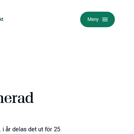
kt
Meny
nerad
 i år delas det ut för 25