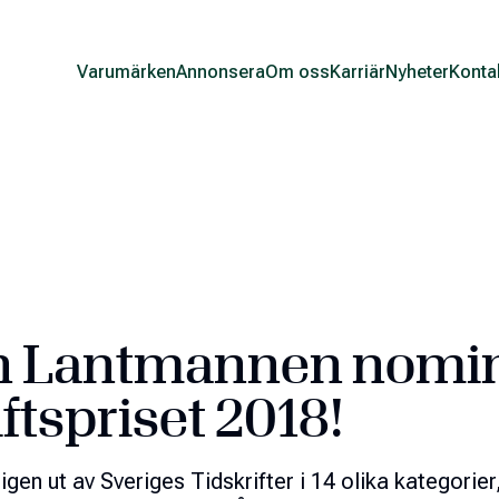
Varumärken
Annonsera
Om oss
Karriär
Nyheter
Konta
n Lantmannen nomi
iftspriset 2018!
igen ut av Sveriges Tidskrifter i 14 olika kategorier,