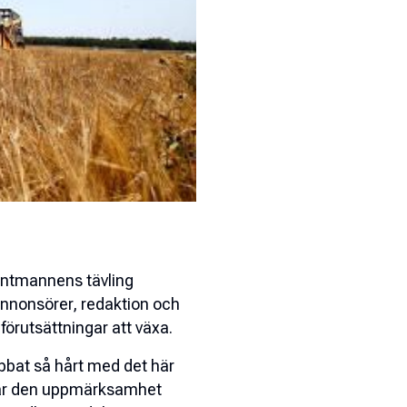
Lantmannens tävling
nnonsörer, redaktion och
örutsättningar att växa.
obbat så hårt med det här
 får den uppmärksamhet