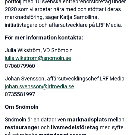
portfölj med 10 svenska entreprenörsföretag under
2020 som vi arbetar nära med och stöttar i deras
marknadsföring, säger Katja Samoilina,
initiativtagare och affärsutvecklare på LRF Media.
För mer information kontakta:
Julia Wikström, VD Snömoln
julia.wikstrom@snomoln.se
0706079960
Johan Svensson, affärsutvecklingschef LRF Media
johan.svensson@lrfmedia.se
0735581997
Om Snömoln
Snömoln är en datadriven
marknadsplats
mellan
restauranger
och
livsmedelsföretag
med syfte