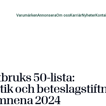
Varumärken
Annonsera
Om oss
Karriär
Nyheter
Konta
bruks 50-lista:
tik och beteslagstift
ämnena 2024