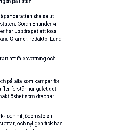
gen på listan.
äganderätten ska se ut
 staten, Göran Enander vill
er har uppdraget att lösa
aria Gramer, redaktör Land
rätt att få ersättning och
och på alla som kämpar för
ler förstår hur galet det
n maktlöshet som drabbar
ark- och miljödomstolen.
töttat, och nyligen fick han