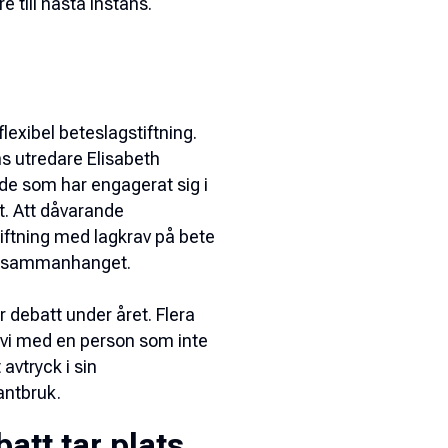
 till nästa instans.
lexibel beteslagstiftning.
s utredare Elisabeth
de som har engagerat sig i
t. Att dåvarande
iftning med lagkrav på bete
ts i sammanhanget.
r debatt under året. Flera
r vi med en person som inte
avtryck i sin
antbruk.
tt tar plats