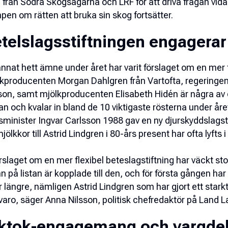
 från Södra Skogsägarna och LRF för att driva frågan vidare
en om rätten att bruka sin skog fortsätter.
telslagsstiftningen engagerar
annat hett ämne under året har varit förslaget om en mer f
kproducenten Morgan Dahlgren från Vartofta, regeringen
son, samt mjölkproducenten Elisabeth Hidén är några av 
an och kvalar in bland de 10 viktigaste rösterna under åre
sminister Ingvar Carlsson 1988 gav en ny djurskyddslagst
mjölkkor till Astrid Lindgren i 80-års present har ofta lyf
rslaget om en mer flexibel beteslagstiftning har väckt sto
 på listan är kopplade till den, och för första gången ha
r längre, nämligen Astrid Lindgren som har gjort ett starkt 
varo, säger Anna Nilsson, politisk chefredaktör på Land L
ktok-engagemang och vargdeba