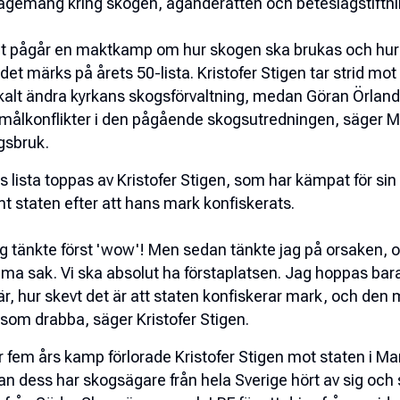
gemang kring skogen, äganderätten och beteslagstiftnin
t pågår en maktkamp om hur skogen ska brukas och hur 
det märks på årets 50-lista. Kristofer Stigen tar strid mot
kalt ändra kyrkans skogsförvaltning, medan Göran Örland
 målkonflikter i den pågående skogsutredningen, säger M
gsbruk.
s lista toppas av Kristofer Stigen, som har kämpat för sin 
t staten efter att hans mark konfiskerats.
g tänkte först 'wow'! Men sedan tänkte jag på orsaken, 
a sak. Vi ska absolut ha förstaplatsen. Jag hoppas bara f
är, hur skevt det är att staten konfiskerar mark, och de
som drabba, säger Kristofer Stigen.
r fem års kamp förlorade Kristofer Stigen mot staten i M
n dess har skogsägare från hela Sverige hört av sig och s