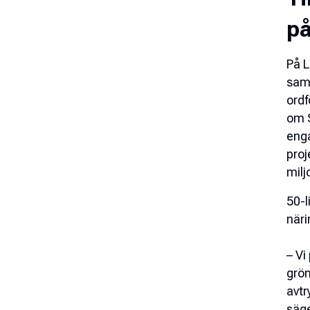
på
På L
samh
ordf
om S
enga
proj
milj
50-l
näri
– Vi
grön
avtr
säge