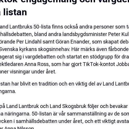
 listan
and Lantbruks 50-lista finns också andra personer som tag
ällsdebatten, bland andra landsbygdsminister Peter Ku
örande Per Lindahl samt Göran Enander, som skapat deb
venska kyrkans skogsinnehav. Här märks även fårbonden
gerat sig i vargdebatten och startat en stödgrupp för d
ektledaren Anna Ross, som har gjort TikTok-kontot
Jobba
oner visningar under året.
istan har blivit en tradition och en viktig del av Land Lan
ngarna.
 på Land Lantbruk och Land Skogsbruk följer och bevakar
a näringarna. 50-listan är vår sammanställning av de som
ycken i samhällsdebatten under året, och ett viktigt avs
r Anna Nilsson.