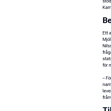
stöd
Kamp
Be
Ett 
Mjöl
Nils
fråg
stat
för 
–
Fö
namn
leve
från
Ti