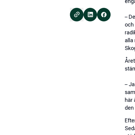
enga
– De
och 
radi
alla
Sko
Året
stäm
–
Ja
samm
här 
den 
Efte
Seda