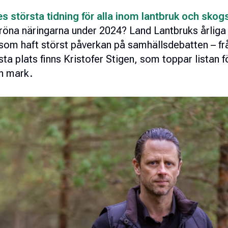
s största tidning för alla inom lantbruk och sko
röna näringarna under 2024? Land Lantbruks årliga 5
om haft störst påverkan på samhällsdebatten – från
sta plats finns Kristofer Stigen, som toppar listan f
in mark.