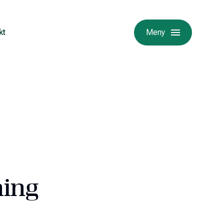
kt
Meny
ning