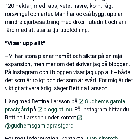
120 hektar, med raps, vete, havre, korn, råg,
rörsvingel och ärter. Man har också byggt upp en
mindre djurbesättning med dikor i utedrift och är i
färd med att starta tjuruppfödning.
"Visar upp allt"
– Vi har stora planer framåt och siktar på en rejäl
expansion, men mer om det skriver jag på bloggen.
På Instagram och i bloggen visar jag upp allt – både
det som är roligt och det som är svårt. För mig är det
viktigt att vara ärlig, säger Bettina Larsson.
Häng med Bettina Larsson på
Gudhems gamla
prästgård
på
blogg.atl.nu
. På Instagram hittar du
Bettina Larsson under kontot
@gudhemsgamlaprastgard
För mer information
, kontakta
Lilian Almroth
,