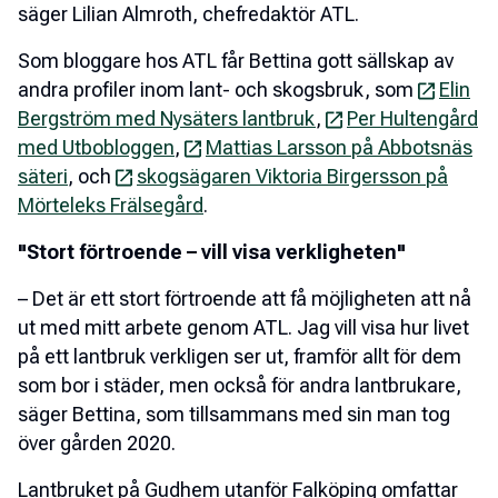
säger Lilian Almroth, chefredaktör ATL.
Som bloggare hos ATL får Bettina gott sällskap av
andra profiler inom lant- och skogsbruk, som
Elin
Bergström med Nysäters lantbruk
,
Per Hultengård
med Utbobloggen
,
Mattias Larsson på Abbotsnäs
säteri
, och
skogsägaren Viktoria Birgersson på
Mörteleks Frälsegård
.
"Stort förtroende – vill visa verkligheten"
– Det är ett stort förtroende att få möjligheten att nå
ut med mitt arbete genom ATL. Jag vill visa hur livet
på ett lantbruk verkligen ser ut, framför allt för dem
som bor i städer, men också för andra lantbrukare,
säger Bettina, som tillsammans med sin man tog
över gården 2020.
Lantbruket på Gudhem utanför Falköping omfattar